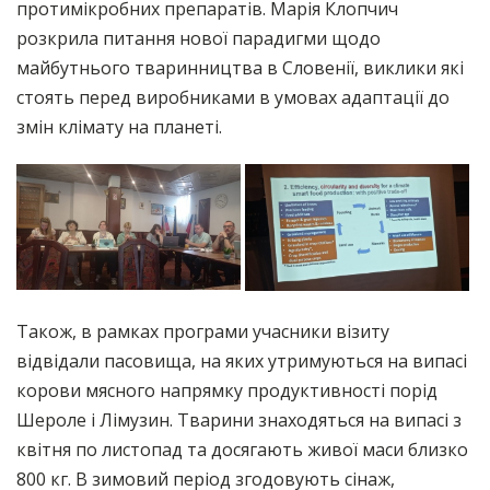
протимікробних препаратів. Марія Клопчич
розкрила питання нової парадигми щодо
майбутнього тваринництва в Словенії, виклики які
стоять перед виробниками в умовах адаптації до
змін клімату на планеті.
Також, в рамках програми учасники візиту
відвідали пасовища, на яких утримуються на випасі
корови мясного напрямку продуктивності порід
Шероле і Лімузин. Тварини знаходяться на випасі з
квітня по листопад та досягають живої маси близко
800 кг. В зимовий період згодовують сінаж,