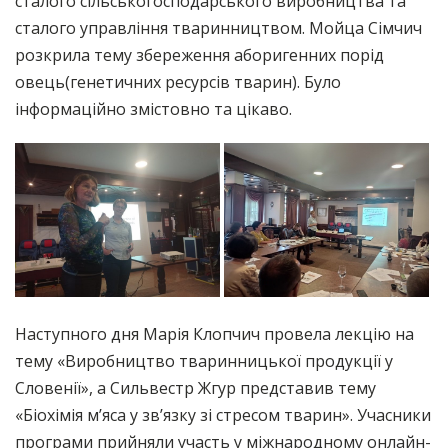
сталого сільськогосподарського виробництва та
сталого управління тваринництвом. Мойца Сімчич
розкрила тему збереження аборигенних порід
овець(генетичних ресурсів тварин). Було
інформаційно змістовно та цікаво.
Наступного дня Марія Клопчич провела лекцію на
тему «Виробництво тваринницької продукції у
Словенії», а Сильвестр Жгур представив тему
«Біохімія м’яса у зв’язку зі стресом тварин». Учасники
програми прийняли участь у міжнародному онлайн-