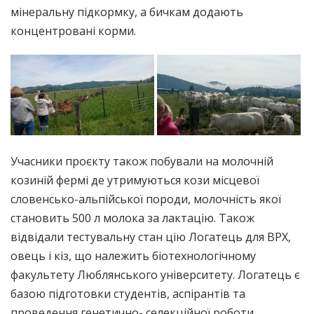
мінеральну підкормку, а бичкам додають
концентровані корми.
Учасники проєкту також побували на молочній
козиній фермі де утримуються кози місцевої
словенсько-альпійської породи, молочність якої
становить 500 л молока за лактацію. Також
відвідали тестувальну стан цію Логатець для ВРХ,
овець і кіз, що належить біотехнологічному
факультету Люблянського університету. Логатець є
базою підготовки студентів, аспірантів та
проведення генетично- селекційної роботи.