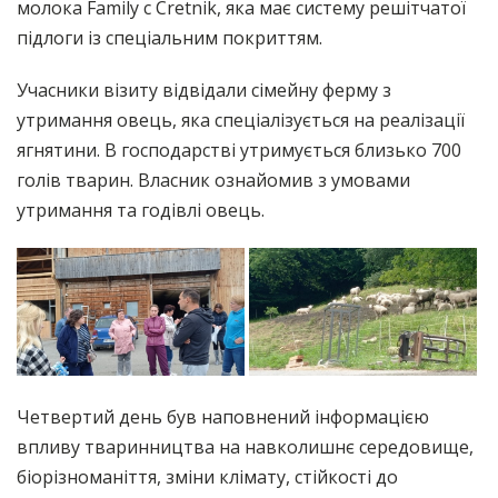
молока Family c Сretnik, яка має систему решітчатої
підлоги із спеціальним покриттям.
Учасники візиту відвідали сімейну ферму з
утримання овець, яка спеціалізується на реалізації
ягнятини. В господарстві утримується близько 700
голів тварин. Власник ознайомив з умовами
утримання та годівлі овець.
Четвертий день був наповнений інформацією
впливу тваринництва на навколишнє середовище,
біорізноманіття, зміни клімату, стійкості до