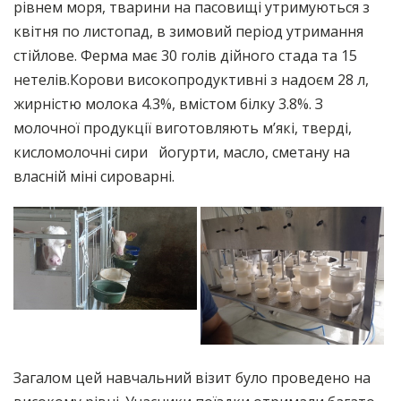
рівнем моря, тварини на пасовищі утримуються з
квітня по листопад, в зимовий період утримання
стійлове. Ферма має 30 голів дійного стада та 15
нетелів.Корови високопродуктивні з надоєм 28 л,
жирністю молока 4.3%, вмістом білку 3.8%. З
молочної продукції виготовляють м’які, тверді,
кисломолочні сири йогурти, масло, сметану на
власній міні сироварні.
Загалом цей навчальний візит було проведено на