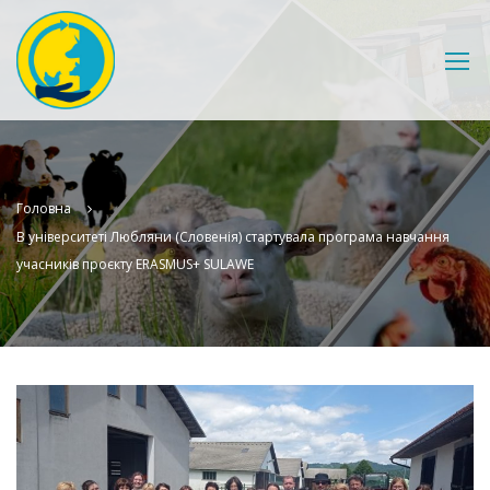
Головна
В університеті Любляни (Словенія) стартувала програма навчання
учасників проєкту ERASMUS+ SULAWE